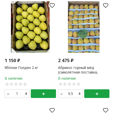
1 150
₽
2 475
₽
Яблоки Голден 2 кг
Абрикос горный мёд
(самолётная поставка,
Армения) 500 гр
–
+
+
–
+
+