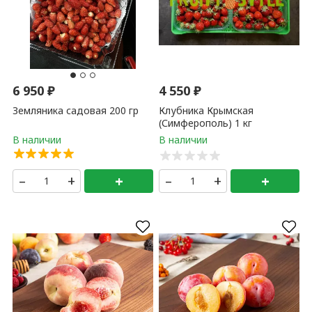
6 950
₽
4 550
₽
Земляника садовая 200 гр
Клубника Крымская
(Симферополь) 1 кг
–
+
+
–
+
+