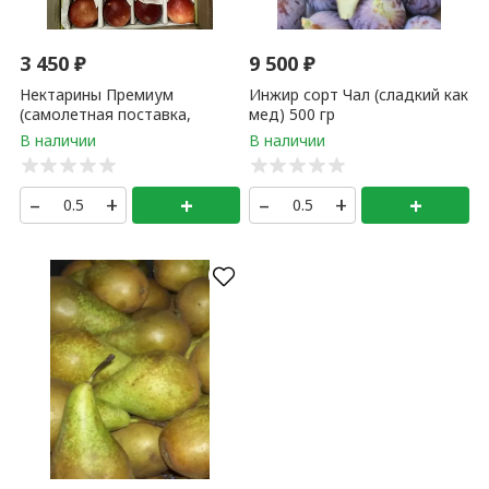
3 450
₽
9 500
₽
Нектарины Премиум
Инжир сорт Чал (сладкий как
(самолетная поставка,
мед) 500 гр
Узбекистан) 500 гр
–
+
+
–
+
+