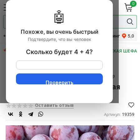
0
ие
Мясная
ки
гастрономия
🤖
Специи и
одукты
прянности
Похоже, вы очень быстрый
+7 (495) 744-34-31
Рейтинг
Подтвердите, что вы человек
СКИДКИ
НОВИНКИ
МАСТЕРСКАЯ ШЕФА
Сколько будет 4 + 4?
Главная
→
Фрукты свежие
▼
→
Косточковые
▼
→
Сливы
▼
→
Слива Узбекистан (самолетная поставка) 500 гр
Проверить
Слива Узбекистан (самолетная
поставка) 500 гр
Оставить отзыв
19359
Артикул: