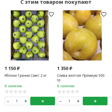
C этим товаром покупают
1 150
₽
1 350
₽
Яблоки Гренни Смит 2 кг
Слива желтая Премиум 500
гр
–
+
+
–
+
+