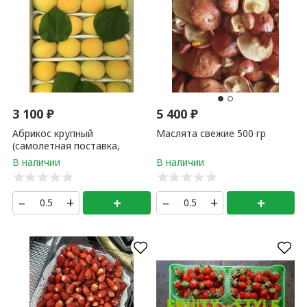
3 100
₽
5 400
₽
Абрикос крупный
Маслята свежие 500 гр
(самолетная поставка,
Узбекистан) 500 гр
–
+
+
–
+
+