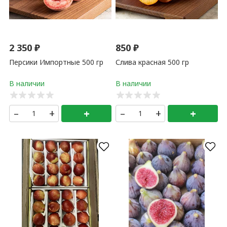
2 350
₽
850
₽
Персики Импортные 500 гр
Слива красная 500 гр
–
+
+
–
+
+