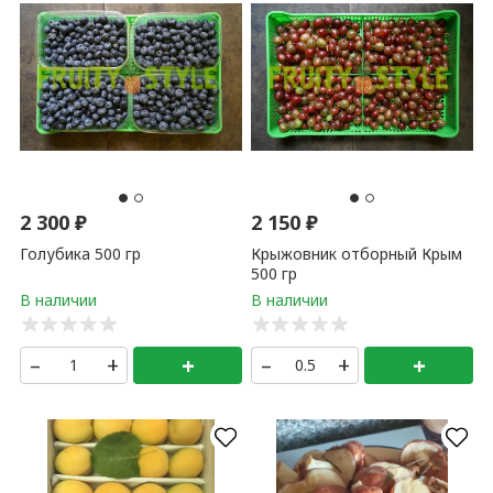
2 300
₽
2 150
₽
Голубика 500 гр
Крыжовник отборный Крым
500 гр
–
+
+
–
+
+