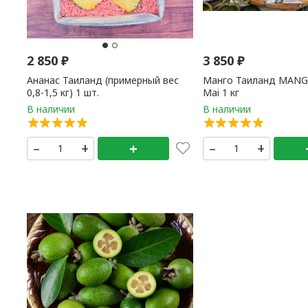
2 850
₽
3 850
₽
Ананас Таиланд (примерный вес
Манго Таиланд MAN
0,8-1,5 кг) 1 шт.
Mai 1 кг
–
+
+
–
+