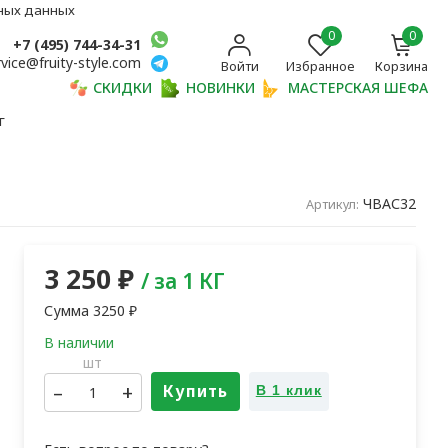
ьных данных
0
0
+7 (495) 744-34-31
rvice@fruity-style.com
Войти
Избранное
Корзина
СКИДКИ
НОВИНКИ
МАСТЕРСКАЯ ШЕФА
г
ЧВАС32
Артикул:
3 250
₽
/ за 1 КГ
Сумма
3250
₽
шт
–
+
Купить
В 1 клик