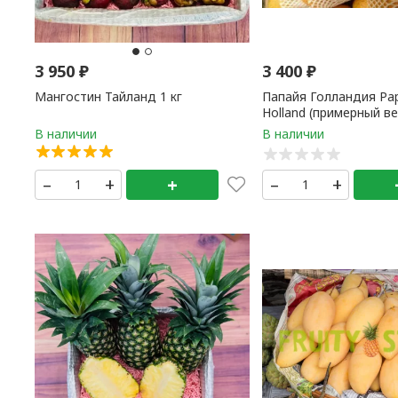
3 950
₽
3 400
₽
Мангостин Тайланд 1 кг
Папайя Голландия Pa
Holland (примерный ве
1,8 кг) 1 кг
–
+
+
–
+