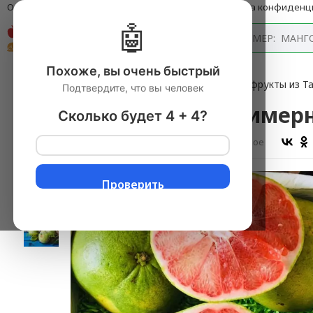
О компании
Оплата и доставка
Блог
Политика конфиденц
🤖
Каталог
Похоже, вы очень быстрый
Главная
→
Тайские фрукты
▼
→
Экзотические фрукты из 
Подтвердите, что вы человек
Помело Таиланд (примерный
Сколько будет 4 + 4?
Оставить отзыв
В избранное
Проверить