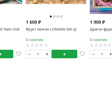
1 600
₽
1 900
₽
GO Nam Dok
Фрукт лонган LONGAN 500 гр
Драгон фрук
+
–
+
+
–