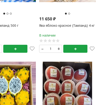
11 650
₽
иланд 500 г
Ява яблоко красное (Таиланд) 4 кг
+
+
–
+
+