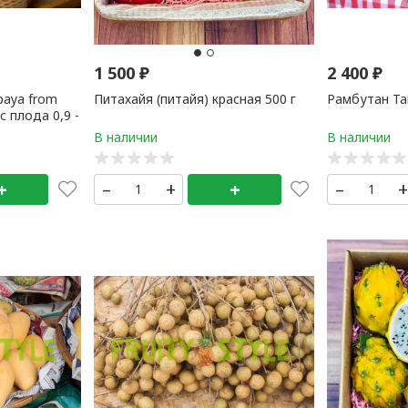
1 500
₽
2 400
₽
paya from
Питахайя (питайя) красная 500 г
Рамбутан Та
с плода 0,9 -
+
–
+
+
–