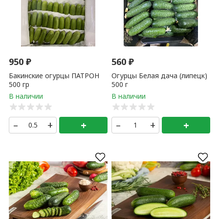
950
₽
560
₽
Бакинские огурцы ПАТРОН
Огурцы Белая дача (липецк)
500 гр
500 г
–
+
+
–
+
+