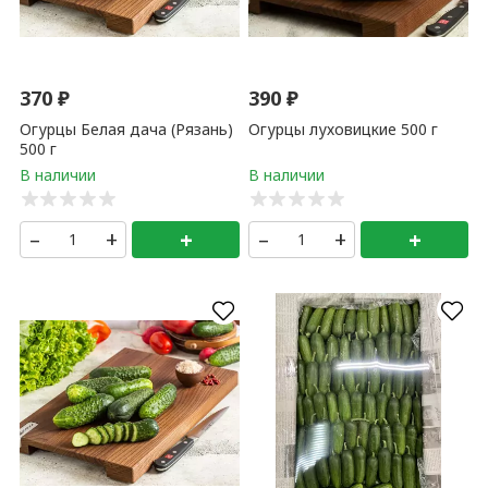
370
₽
390
₽
Огурцы Белая дача (Рязань)
Огурцы луховицкие 500 г
500 г
–
+
+
–
+
+