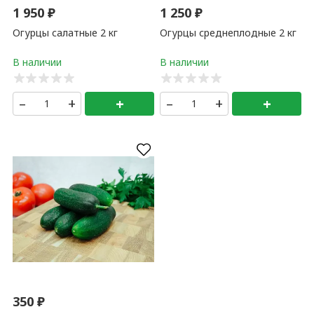
1 950
₽
1 250
₽
Огурцы салатные 2 кг
Огурцы среднеплодные 2 кг
–
+
+
–
+
+
350
₽