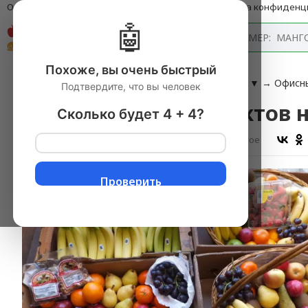
О компании
Оплата и доставка
Блог
Политика конфиденц
🤖
Каталог
Похоже, вы очень быстрый
Главная
→
Фрукты свежие
▼
→
Фрукты в офис
▼
→
Офисны
Подтвердите, что вы человек
Офисный набор фруктов н
Сколько будет 4 + 4?
Оставить отзыв
В избранное
Проверить