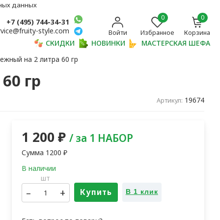
ьных данных
0
0
+7 (495) 744-34-31
rvice@fruity-style.com
Войти
Избранное
Корзина
СКИДКИ
НОВИНКИ
МАСТЕРСКАЯ ШЕФА
жный на 2 литра 60 гр
60 гр
19674
Артикул:
1 200
₽
/ за 1 НАБОР
Сумма
1200
₽
шт
–
+
Купить
В 1 клик