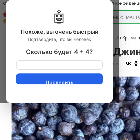
О компании
Оплата и доставка
Блог
Политика конфиденц
🤖
Каталог
Похоже, вы очень быстрый
Главная
→
Продукты питания с доставкой
▼
→
Из Крыма
Подтвердите, что вы человек
Набор для настойки Джин
Сколько будет 4 + 4?
Оставить отзыв
В избранное
Проверить