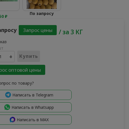
По запросу
550
₽
апросу
/ за 3 КГ
шт
+
Купить
рос оптовой цены
опрос по товару?
Написать в Telegram
Написать в Whatsapp
Написать в MAX