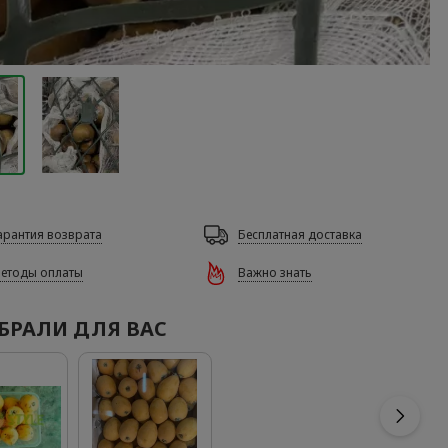
арантия возврата
Бесплатная доставка
етоды оплаты
Важно знать
БРАЛИ ДЛЯ ВАС