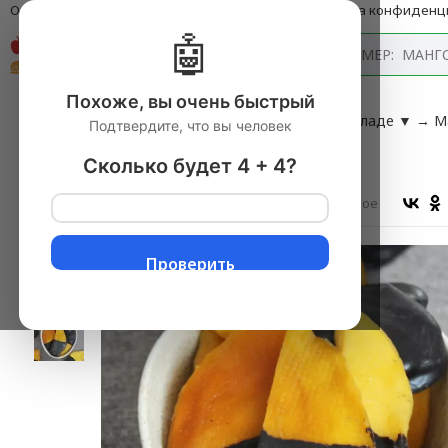
О компании
Оплата и доставка
Блог
Политика конфиденц
🤖
Каталог
Похоже, вы очень быстрый
Главная
→
Фрукты свежие
▼
→
Фрукты в шоколаде
▼
→
М
Подтвердите, что вы человек
Манго в шоколаде
Сколько будет 4 + 4?
Оставить отзыв
В избранное
Проверить