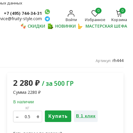
ьных данных
0
0
+7 (495) 744-34-31
rvice@fruity-style.com
Войти
Избранное
Корзина
СКИДКИ
НОВИНКИ
МАСТЕРСКАЯ ШЕФА
rh444
Артикул:
2 280
₽
/ за 500 ГР
Сумма
2280
₽
кг
–
+
Купить
В 1 клик