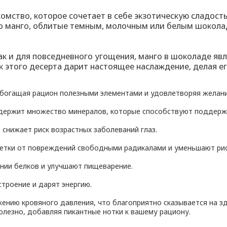
омство, которое сочетает в себе экзотическую сладост
го манго, облитые темным, молочным или белым шоколад
к и для повседневного угощения, манго в шоколаде явл
к этого десерта дарит настоящее наслаждение, делая е
обогащая рацион полезными элементами и удовлетворяя желани
 содержит множество минералов, которые способствуют поддер
 снижает риск возрастных заболеваний глаз.
тки от повреждений свободными радикалами и уменьшают риск
нии белков и улучшают пищеварение.
троение и дарят энергию.
нию кровяного давления, что благоприятно сказывается на з
полезно, добавляя пикантные нотки к вашему рациону.