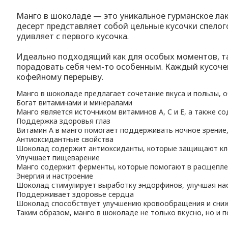
Манго в шоколаде — это уникальное гурманское лак
десерт представляет собой цельные кусочки спело
удивляет с первого кусочка.
Идеально подходящий как для особых моментов, та
порадовать себя чем-то особенным. Каждый кусоче
кофейному перерыву.
Манго в шоколаде предлагает сочетание вкуса и пользы, 
Богат витаминами и минералами
Манго является источником витаминов A, C и E, а также
Поддержка здоровья глаз
Витамин A в манго помогает поддерживать ночное зрение,
Антиоксидантные свойства
Шоколад содержит антиоксиданты, которые защищают кле
Улучшает пищеварение
Манго содержит ферменты, которые помогают в расщепле
Энергия и настроение
Шоколад стимулирует выработку эндорфинов, улучшая нас
Поддерживает здоровье сердца
Шоколад способствует улучшению кровообращения и сниже
Таким образом, манго в шоколаде не только вкусно, но и 