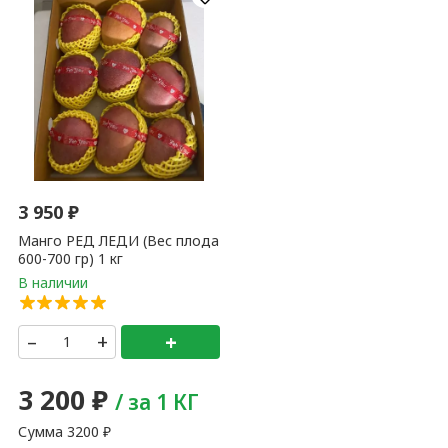
3 950
₽
Манго РЕД ЛЕДИ (Вес плода
600-700 гр) 1 кг
–
+
+
3 200
₽
/ за 1 КГ
Сумма
3200
₽