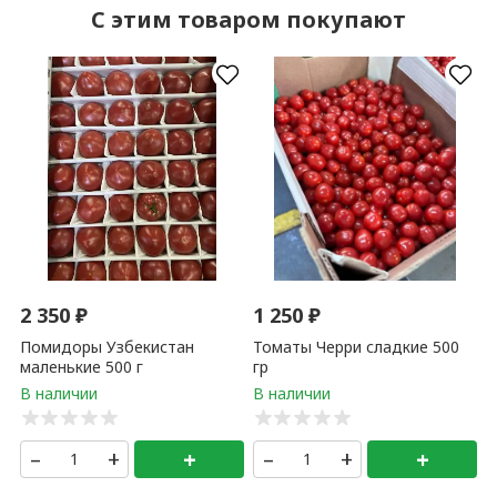
C этим товаром покупают
2 350
₽
1 250
₽
Помидоры Узбекистан
Томаты Черри сладкие 500
маленькие 500 г
гр
–
+
+
–
+
+