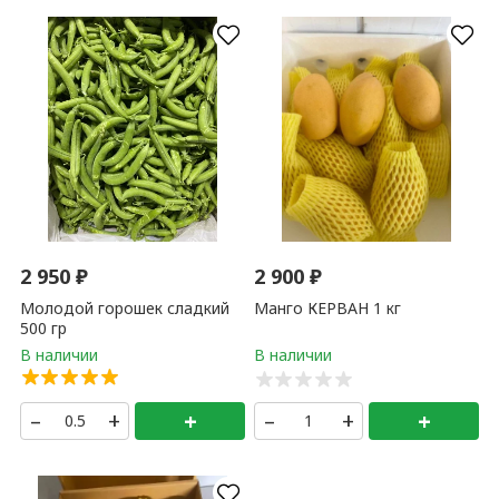
2 950
₽
2 900
₽
Молодой горошек сладкий
Манго КЕРВАН 1 кг
500 гр
–
+
+
–
+
+