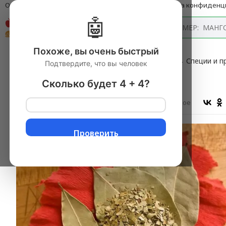
О компании
Оплата и доставка
Блог
Политика конфиденц
🤖
Каталог
Похоже, вы очень быстрый
Главная
→
Продукты питания с доставкой
▼
→
Специи и 
Подтвердите, что вы человек
Лавровый лист 10 гр
Сколько будет 4 + 4?
Оставить отзыв
В избранное
Проверить