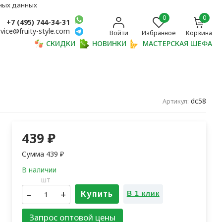
ьных данных
0
0
+7 (495) 744-34-31
rvice@fruity-style.com
Войти
Избранное
Корзина
СКИДКИ
НОВИНКИ
МАСТЕРСКАЯ ШЕФА
dc58
Артикул:
439
₽
Сумма
439
₽
шт
–
+
Купить
В 1 клик
Запрос оптовой цены