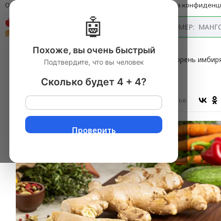
О компании
Оплата и доставка
Блог
Политика конфиденц
🤖
Каталог
Похоже, вы очень быстрый
Главная
→
Овощи свежие
▼
→
Имбирь
▼
→
Корень имбиря
Подтвердите, что вы человек
Корень имбиря 200 г
Сколько будет 4 + 4?
Оставить отзыв
В избранное
Проверить