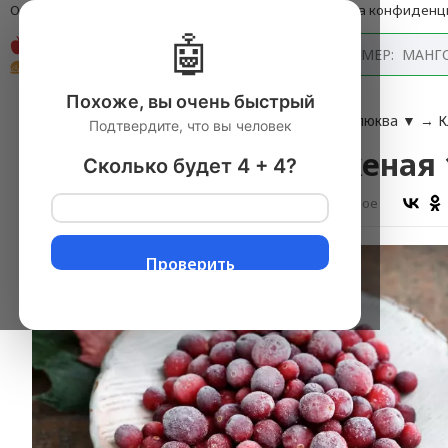
О компании
Оплата и доставка
Блог
Политика конфиденц
🤖
Каталог
Похоже, вы очень быстрый
Главная
→
Ягоды
▼
→
СВЕЖИЕ ЯГОДЫ
▼
→
Клюква
▼
→
К
Подтвердите, что вы человек
Клюква свежемороженая 1
Сколько будет 4 + 4?
Оставить отзыв
В избранное
Проверить