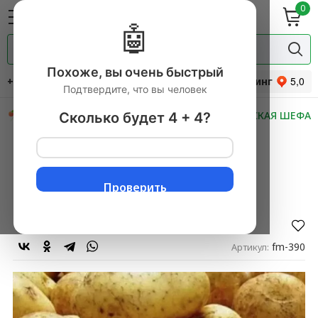
0
ие
Мясная
ки
гастрономия
🤖
Специи и
одукты
прянности
Похоже, вы очень быстрый
+7 (495) 744-34-31
Рейтинг
Подтвердите, что вы человек
СКИДКИ
НОВИНКИ
МАСТЕРСКАЯ ШЕФА
Сколько будет 4 + 4?
Главная
→
Овощи свежие
▼
→
Картофель
▼
→
Картофель сорт Галла Краснодар 5 кг
Картофель сорт Галла
Проверить
Краснодар 5 кг
Оставить отзыв
fm-390
Артикул: