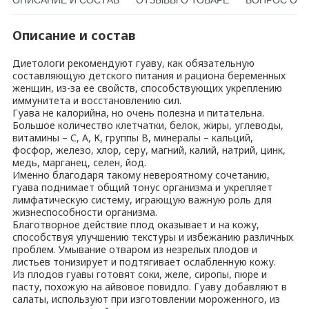
Описание и состав
Диетологи рекомендуют гуаву, как обязательную
составляющую детского питания и рациона беременных
женщин, из-за ее свойств, способствующих укреплению
иммунитета и восстановлению сил.
Гуава не калорийна, но очень полезна и питательна.
Большое количество клетчатки, белок, жиры, углеводы,
витамины – С, А, К, группы В, минералы – кальций,
фосфор, железо, хлор, серу, магний, калий, натрий, цинк,
медь, марганец, селен, йод.
Именно благодаря такому невероятному сочетанию,
гуава поднимает общий тонус организма и укрепляет
лимфатическую систему, играющую важную роль для
жизнеспособности организма.
Благотворное действие плод оказывает и на кожу,
способствуя улучшению текстуры и избежанию различных
проблем. Умывание отваром из незрелых плодов и
листьев тонизирует и подтягивает ослабленную кожу.
Из плодов гуавы готовят соки, желе, сиропы, пюре и
пасту, похожую на айвовое повидло. Гуаву добавляют в
салаты, используют при изготовлении мороженного, из