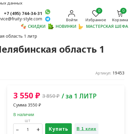
ьных данных
0
0
+7 (495) 744-34-31
rvice@fruity-style.com
Войти
Избранное
Корзина
СКИДКИ
НОВИНКИ
МАСТЕРСКАЯ ШЕФА
ая область 1 литр
елябинская область 1
19453
Артикул:
3 550
₽
/ за 1 ЛИТР
3 850
₽
Сумма
3550
₽
шт
–
+
Купить
В 1 клик