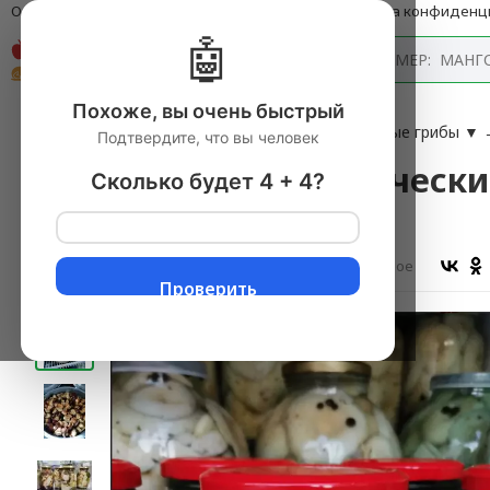
О компании
Оплата и доставка
Блог
Политика конфиденц
🤖
Каталог
Похоже, вы очень быстрый
Главная
→
ГРИБЫ В АССОРТИМЕНТЕ
▼
→
Белые грибы
▼
Подтвердите, что вы человек
Грибы белые классически
Сколько будет 4 + 4?
литр
Оставить отзыв
В избранное
Проверить