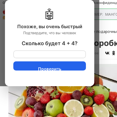
О компании
Оплата и доставка
Блог
Политика конфиденц
🤖
Каталог
Похоже, вы очень быстрый
Главная
→
Фруктовые корзины
▼
→
Фруктовые подарочны
Подтвердите, что вы человек
Фрукты в шляпной короб
Сколько будет 4 + 4?
Оставить отзыв
В избранное
Проверить