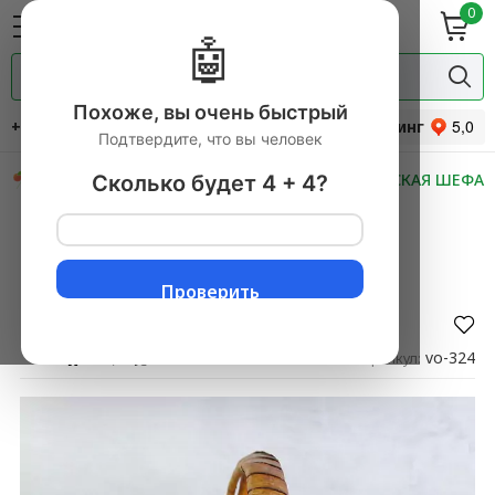
0
ие
Мясная
ки
гастрономия
🤖
Специи и
одукты
прянности
Похоже, вы очень быстрый
+7 (495) 744-34-31
Рейтинг
Подтвердите, что вы человек
СКИДКИ
НОВИНКИ
МАСТЕРСКАЯ ШЕФА
Сколько будет 4 + 4?
Главная
→
Фруктовые корзины
▼
→
Фруктовая Корзина №54
Фруктовая Корзина №54
Проверить
Оставить отзыв
vo-324
Артикул: