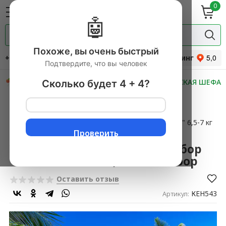
0
ие
Мясная
ки
гастрономия
🤖
Специи и
одукты
прянности
Похоже, вы очень быстрый
+7 (495) 744-34-31
Рейтинг
Подтвердите, что вы человек
СКИДКИ
НОВИНКИ
МАСТЕРСКАЯ ШЕФА
Сколько будет 4 + 4?
Главная
→
Тайские фрукты
▼
→
НАБОРЫ ЭКЗОТИЧЕСКИХ ФРУКТОВ
▼
→
Экзотический фруктовый набор "Райский пляж" 6,5-7 кг
1 набор
Проверить
Экзотический фруктовый набор
"Райский пляж" 6,5-7 кг 1 набор
Оставить отзыв
КЕН543
Артикул: