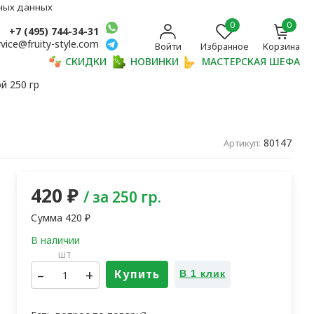
ьных данных
0
0
+7 (495) 744-34-31
rvice@fruity-style.com
Войти
Избранное
Корзина
СКИДКИ
НОВИНКИ
МАСТЕРСКАЯ ШЕФА
й 250 гр
80147
Артикул:
420
₽
/ за 250 гр.
Сумма
420
₽
шт
–
+
Купить
В 1 клик