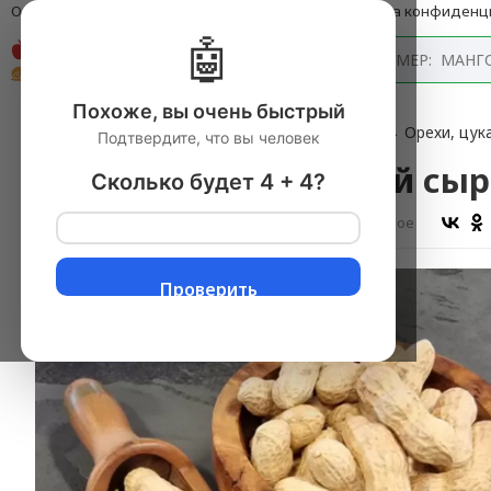
О компании
Оплата и доставка
Блог
Политика конфиденц
🤖
Каталог
Похоже, вы очень быстрый
Главная
→
Продукты питания с доставкой
▼
→
Орехи, цук
Подтвердите, что вы человек
Арахис неочищенный сыро
Сколько будет 4 + 4?
Оставить отзыв
В избранное
Проверить