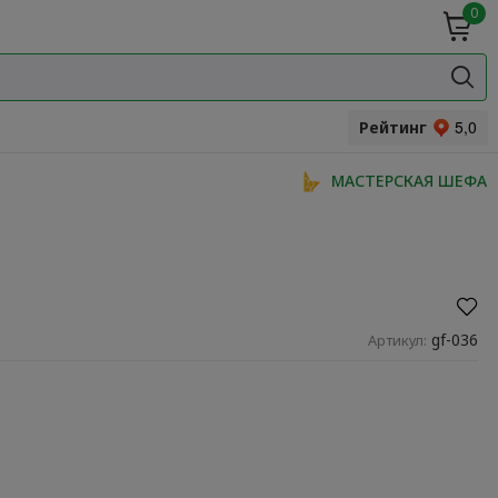
0
ие
Мясная
ки
гастрономия
Специи и
одукты
прянности
Рейтинг
МАСТЕРСКАЯ ШЕФА
gf-036
Артикул: